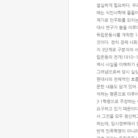
절실하게 필요하다. 우
에는 식민사학에 물들어 
계기로 민주화를 외치는
대사 연구가 붐을 이루
독립운동사를 개척한 1
것이다. 정치·경제·사
지 3단계로 구분지어 서
립운동의 전개(1910~
역사 사실을 이해하기 
그려냄으로써 당시 실상
현대사의 전체적인 흐름
문한 내용도 담겨 있어 
석하는 평론으로 이루어진
3·1혁명으로 주장하는
요구하고 있기 때문이다.
서 그것을 모두 청산하
하는데, 임시정부에서 정
반적 민족혁명이 아니라