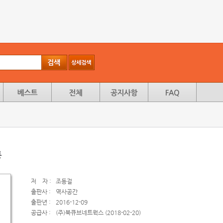
론
저
자 :
조동걸
출판사 :
역사공간
출판년 :
2016-12-09
공급사 :
(주)북큐브네트웍스 (2018-02-20)