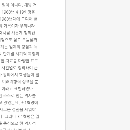
일이 아니다. 해방 전
1960년 4·19혁명을
980년대에 드디어 현
야의 거목이자 우리나라
현대사를 새롭게 정리한
 기점으로 삼고 오늘날까
단계는 일제의 강점과 독
 각 단계별 시기적 특징과
대한 자료를 다양한 표로
? 사건별로 정리하여 근
나 강의에서 학생들이 질
고 미래지향적 성격을 분
명’이라고 표현하였다.
선 스스로 만든 역사를
 있었는데, 3·1혁명에
 새로운 정권을 세워야
. 그러나 3·1혁명은 일
를 중심으로 한 역사적