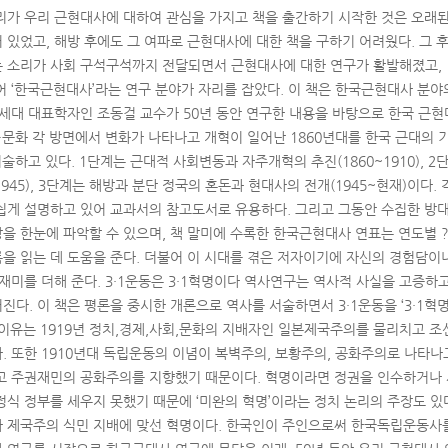
리가 우리 근현대사에 대하여 관심을 가지고 책을 출간하기 시작한 것은 오래된 
있었고, 해방 후에도 그 여파로 근현대사에 대한 책을 구하기 어려웠다. 그 후 
 소리가 사회 구석구석까지 전달되면서 근현대사에 대한 연구가 활발해졌고, 1
어 ‘한국근현대사’라는 연구 분야가 자리를 잡았다. 이 책은 한국근현대사 분
세대 대표학자인 조동걸 교수가 50년 동안 연구한 내용을 바탕으로 한국 근
회·문화 각 방면에서 변화가 나타나고 개혁이 일어난 1860년대를 한국 근대의
술하고 있다. 1단계는 근대적 사회변동과 자주개혁의 추진(1860~1910), 2
1945), 3단계는 해방과 분단 정국의 혼돈과 현대사의 전개(1945~현재)이다.
쉽게 설명하고 있어 교과서의 참고도서로 유용하다. 그리고 그동안 수집한 방
을 한눈에 파악할 수 있으며, 책 말미에 수록한 한국근현대사 연표는 연도별 
을 읽는 데 도움을 준다. 더불어 이 시대를 겪은 저자이기에 자신의 경험담이
재미를 더해 준다. 3·1운동은 3·1혁명이다 역사연구는 역사적 사실을 고증하
다. 이 책은 평론을 중시한 개론으로 역사를 서술하면서 3·1운동을 ‘3·1혁
 이유는 1919년 정치,경제,사회,문화의 지배자인 일본제국주의를 물리치고 조
 또한 1910년대 독립운동의 이념이 복벽주의, 보황주의, 공화주의로 나타나고
고 주권재민의 공화주의를 지향했기 때문이다. 혁명이라면 정권을 인수하거나
식 정부를 세우지 못했기 때문에 ‘미완의 혁명’이라는 정치 논리의 주장도 있다
 제국주의 식민 지배에 맞선 혁명이다. 한국인이 주인으로써 한국독립운동사