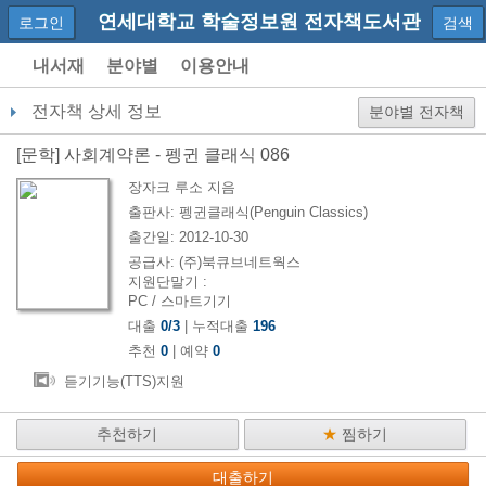
연세대학교 학술정보원 전자책도서관
로그인
검색
내서재
분야별
이용안내
전자책 상세 정보
분야별 전자책
[
문학
]
사회계약론 - 펭귄 클래식 086
장자크 루소
지음
출판사:
펭귄클래식(Penguin Classics)
출간일:
2012-10-30
공급사:
(주)북큐브네트웍스
지원단말기 :
PC / 스마트기기
대출
0
/
3
| 누적대출
196
추천
0
| 예약
0
듣기기능(TTS)지원
추천하기
★
찜하기
대출하기