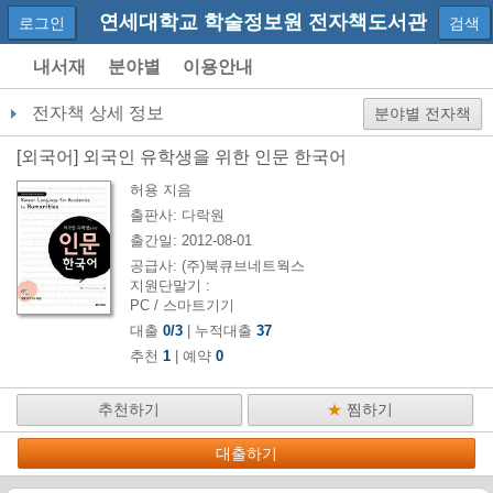
연세대학교 학술정보원 전자책도서관
로그인
검색
내서재
분야별
이용안내
전자책 상세 정보
분야별 전자책
[
외국어
]
외국인 유학생을 위한 인문 한국어
허용
지음
출판사:
다락원
출간일:
2012-08-01
공급사:
(주)북큐브네트웍스
지원단말기 :
PC / 스마트기기
대출
0
/
3
| 누적대출
37
추천
1
| 예약
0
추천하기
★
찜하기
대출하기