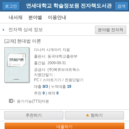
연세대학교 학술정보원 전자책도서관
로그인
검색
내서재
분야별
이용안내
전자책 상세 정보
분야별 전자책
[
교재
]
현대법 이론
다나카 시게아키
지음
출판사:
동국대학교출판부
출간일:
2009-08-31
공급사:
(주)북큐브네트웍스
지원단말기 :
PC / 스마트기기 / 전용단말기
대출
0
/
3
| 누적대출
19
추천
0
| 예약
0
듣기기능(TTS)지원
추천하기
★
찜하기
대출하기