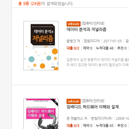
총
9
종 (
24권
)
이 검색되었습니다.
[컴퓨터/인터넷]
데이터 분석과 저널리즘
함형건
저
컴원미디어
2017-01-25
공
대출 0/2
예약 0
누적대출 46
추천 0
입문에서 실전 응용까지 데이터 저널리즘 활
라 보다 정교한 데이터 분석의 필요성이 더욱
[컴퓨터/인터넷]
임베디드 하드웨어 이해와 설계
존 캣솔리스
저
한빛미디어(주)
2009-10
대출 0/3
예약 0
누적대출 45
추천 0