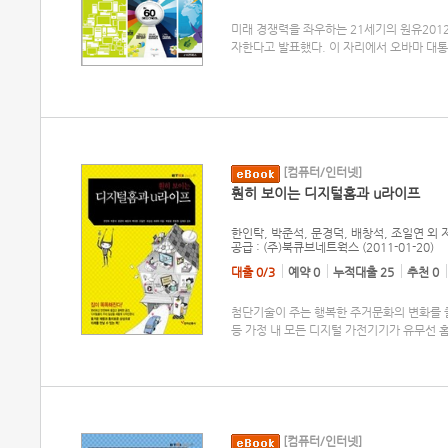
미래 경쟁력을 좌우하는 21세기의 원유2012
자한다고 발표했다. 이 자리에서 오바마 대
[컴퓨터/인터넷]
훤히 보이는 디지털홈과 u라이프
한인탁, 박준석, 문경덕, 배창석, 조일연 외
공급 : (주)북큐브네트웍스 (2011-01-20)
대출 0/3
예약 0
누적대출 25
추천 0
첨단기술이 주는 행복한 주거문화의 변화를 즐
등 가정 내 모든 디지털 가전기기가 유무선
[컴퓨터/인터넷]