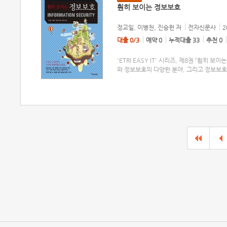
훤히 보이는 정보보호
정교일, 이병천, 진승헌
저
전자신문사
2
대출 0/3
예약 0
누적대출 33
추천 0
'ETRI EASY IT' 시리즈, 제8권 『훤히
와 정보보호의 다양한 분야, 그리고 정보보호의