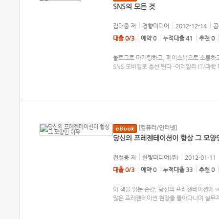
SNS의 모든 것
김대중
저
경향미디어
2012-12-14
공
대출 0/3
예약 0
누적대출 41
추천 0
블로그로 마케팅하고, 페이스북으로 소통하고
SNS·모바일로 총선 뛴다 -이데일리 IT/과학 대한
[컴퓨터/인터넷]
당신의 프레젠테이션이 항상 그 모양
전철웅
저
한빛미디어(주)
2012-01-11
대출 0/3
예약 0
누적대출 33
추천 0
이 책을 읽는 순간, 당신의 프레젠테이션에 
많은 프레젠테이션 현장을 돌아다니며 실무자