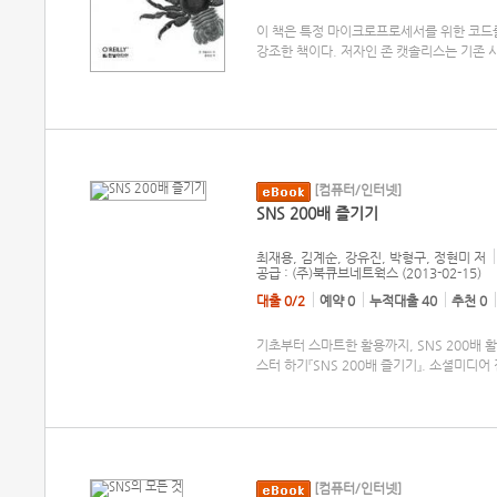
이 책은 특정 마이크로프로세서를 위한 코드
강조한 책이다. 저자인 존 캣솔리스는 기존
[컴퓨터/인터넷]
SNS 200배 즐기기
최재용, 김계순, 강유진, 박형구, 정현미
저
공급 : (주)북큐브네트웍스 (2013-02-15)
대출 0/2
예약 0
누적대출 40
추천 0
기초부터 스마트한 활용까지, SNS 200배
스터 하기『SNS 200배 즐기기』. 소셜미디
[컴퓨터/인터넷]