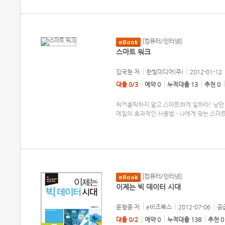
[컴퓨터/인터넷]
스마트 워크
김국현
저
한빛미디어(주)
2012-01-12
대출 0/3
예약 0
누적대출 13
추천 0
워커홀릭하지 말고 스마트하게 일하라! 낭만 
메일의 효과적인 사용법 - 나에게 맞는 스마트
[컴퓨터/인터넷]
이제는 빅 데이터 시대
윤형중
저
e비즈북스
2012-07-06
공급
대출 0/2
예약 0
누적대출 138
추천 0